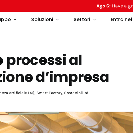
Ago 6:
Have a great summer from Re
ruppo
Soluzioni
Settori
Entra ne
e processi al
zione d’impresa
enza artificiale (AI)
,
Smart Factory
,
Sostenibilità