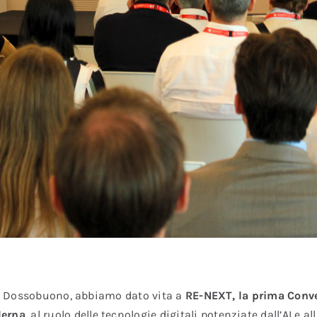
 di Dossobuono, abbiamo dato vita a
RE-NEXT, la prima Conve
derna
, al ruolo delle tecnologie digitali potenziate dall’AI e