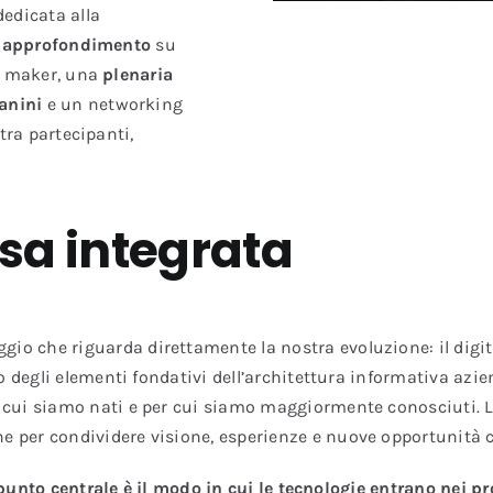
edicata alla
i approfondimento
su
n maker, una
plenaria
ianini
e un networking
tra partecipanti,
esa integrata
 che riguarda direttamente la nostra evoluzione: il digita
o degli elementi fondativi dell’architettura informativa azie
n cui siamo nati e per cui siamo maggiormente conosciuti.
per condividere visione, esperienze e nuove opportunità con
 punto centrale è il modo in cui le tecnologie entrano nei pr