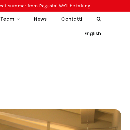
gesta! We’ll be taking a break from August 10 through 21
l Team
News
Contatti
English