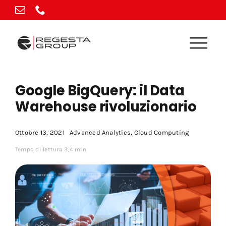
Vai
al
contenuto
Google BigQuery: il Data
Warehouse rivoluzionario
Ottobre 13, 2021
Advanced Analytics
,
Cloud Computing
Tempo di lettura 3,4 min