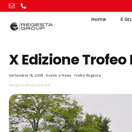
Vai
al
Home
Il G
contenuto
X Edizione Trofeo
Settembre 16, 2019
Eventi e News
trofeo Regesta
Tempo di lettura 3,6 min