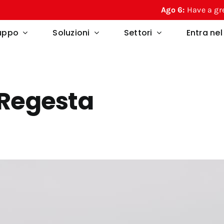
Ago 6:
Have a great summer fr
ruppo
Soluzioni
Settori
Entra ne
 Regesta