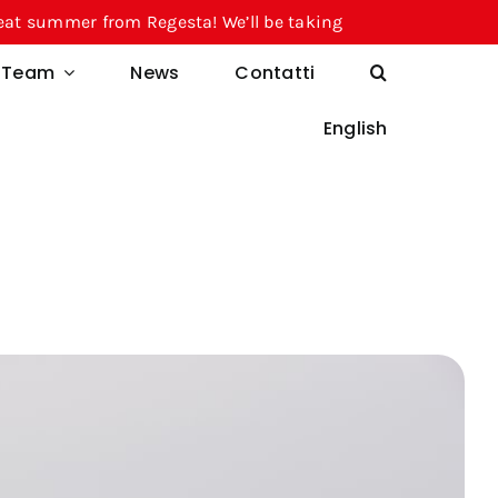
om Regesta! We’ll be taking a break from August 10 throug
l Team
News
Contatti
English