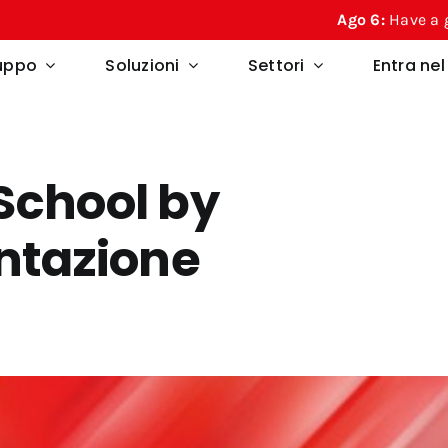
Ago 6:
Have a great summe
ruppo
Soluzioni
Settori
Entra ne
School by
entazione