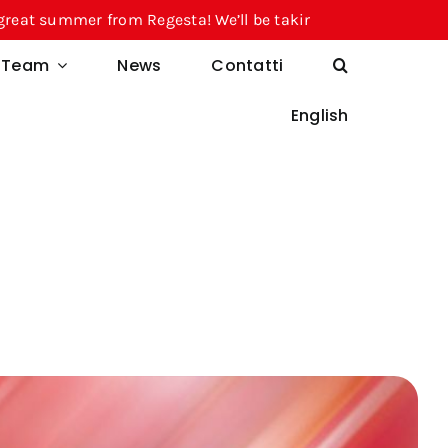
r from Regesta! We’ll be taking a break from August 10 thr
l Team
News
Contatti
English