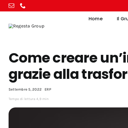
Vai
al
Home
Il G
contenuto
Come creare un’i
grazie alla trasf
Settembre 5, 2022
ERP
Tempo di lettura 4,9 min