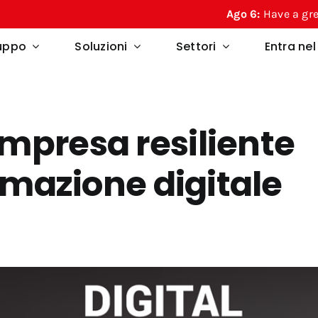
Ago 6:
Have a great summer
ruppo
Soluzioni
Settori
Entra ne
mpresa resiliente
ormazione digitale