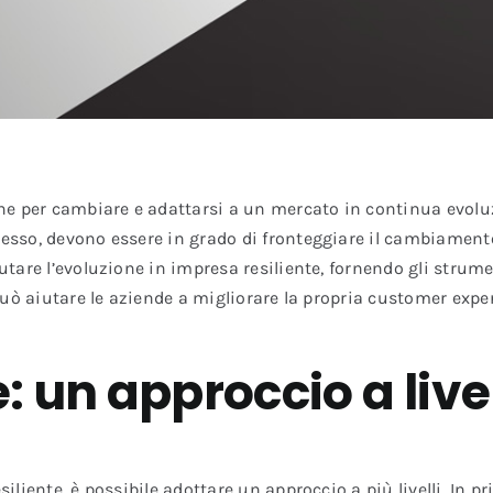
ne per cambiare e adattarsi a un mercato in continua evoluz
ccesso, devono essere in grado di fronteggiare il cambiament
utare l’evoluzione in impresa resiliente, fornendo gli strum
le può aiutare le aziende a migliorare la propria customer ex
: un approccio a livel
siliente, è possibile adottare un approccio a più livelli. In 