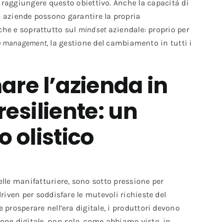
r raggiungere questo obiettivo. Anche la capacità di
 aziende possono garantire la propria
che e soprattutto sul
mindset
aziendale: proprio per
e management
, la gestione del cambiamento in tutti i
are l’azienda in
esiliente: un
 olistico
elle manifatturiere, sono sotto pressione per
driven per soddisfare le mutevoli richieste del
 prosperare nell’era digitale, i produttori devono
one digitale, non solo, come abbiamo visto, in