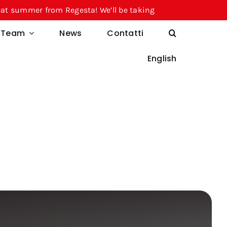
 from Regesta! We’ll be taking a break from August 10 thro
l Team
News
Contatti
English