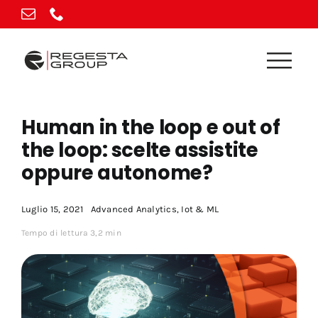
Vai
al
contenuto
Human in the loop e out of
the loop: scelte assistite
oppure autonome?
Luglio 15, 2021
Advanced Analytics
,
Iot & ML
Tempo di lettura 3,2 min