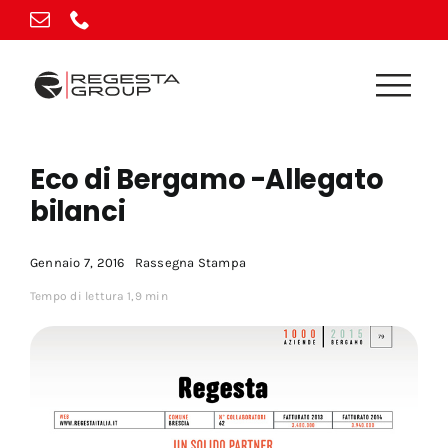
Vai
al
contenuto
Eco di Bergamo -Allegato
bilanci
Gennaio 7, 2016
Rassegna Stampa
Tempo di lettura 1,9 min