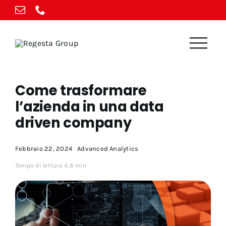
Vai
al
contenuto
Come trasformare
l’azienda in una data
driven company
Febbraio 22, 2024
Advanced Analytics
Tempo di lettura 4,8 min